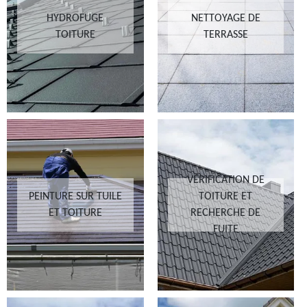
HYDROFUGE
NETTOYAGE DE
TOITURE
TERRASSE
VÉRIFICATION DE
PEINTURE SUR TUILE
TOITURE ET
ET TOITURE
RECHERCHE DE
FUITE