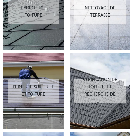
HYDROFUGE
NETTOYAGE DE
TOITURE
TERRASSE
VÉRIFICATION DE
PEINTURE SUR TUILE
TOITURE ET
ET TOITURE
RECHERCHE DE
FUITE