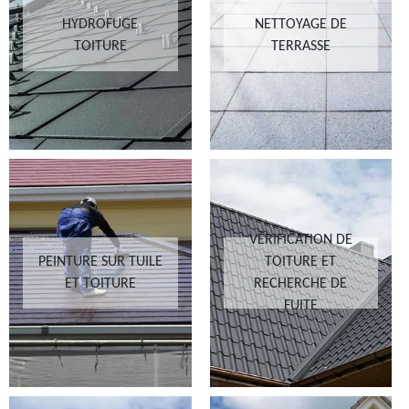
HYDROFUGE
NETTOYAGE DE
TOITURE
TERRASSE
VÉRIFICATION DE
PEINTURE SUR TUILE
TOITURE ET
ET TOITURE
RECHERCHE DE
FUITE