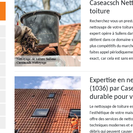
Caseacsch Nett
toiture
Recherchez-vous un presta
nettoyage de votre toiture
expert opère à Sullens dan
détient dans ce domaine so
plus compétitifs du marché
faites appel périodiqueme
exact, car cela est sans 
Expertise en n
(1036) par Cas
durable pour v
Le nettoyage de toiture es
l'esthétique de votre mai
offre des services de nett
techniques modernes et eff
débris qui peuvent causer