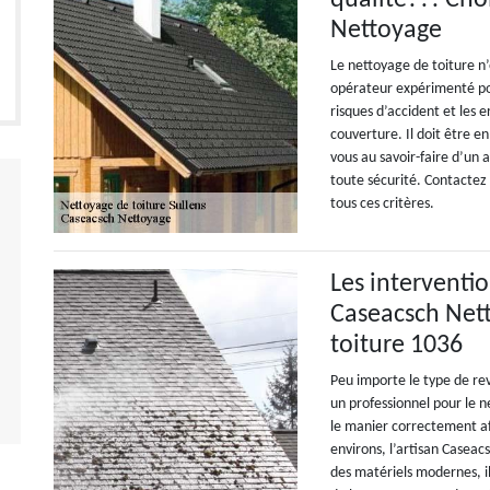
qualité??! Cho
Nettoyage
Le nettoyage de toiture n’
opérateur expérimenté pour
risques d’accident et les 
couverture. Il doit être en
vous au savoir-faire d’un 
toute sécurité. Contactez
tous ces critères.
Les interventio
Caseacsch Nett
toiture 1036
Peu importe le type de rev
un professionnel pour le ne
le manier correctement afi
environs, l’artisan Casea
des matériels modernes, il