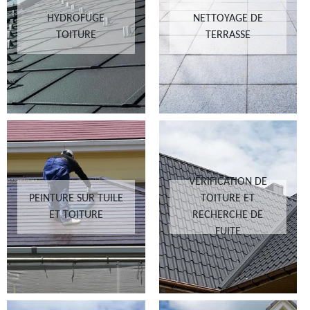
HYDROFUGE
NETTOYAGE DE
TOITURE
TERRASSE
VÉRIFICATION DE
PEINTURE SUR TUILE
TOITURE ET
ET TOITURE
RECHERCHE DE
FUITE