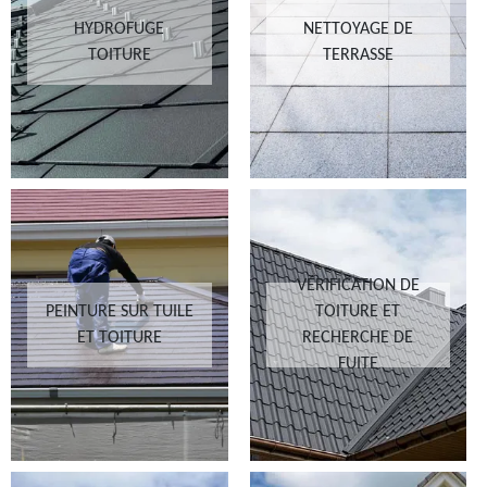
HYDROFUGE
NETTOYAGE DE
TOITURE
TERRASSE
VÉRIFICATION DE
PEINTURE SUR TUILE
TOITURE ET
ET TOITURE
RECHERCHE DE
FUITE