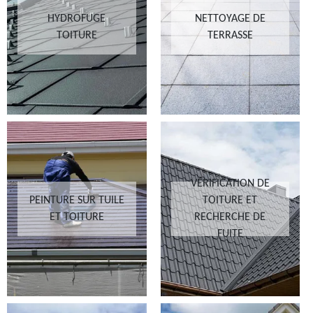
HYDROFUGE
NETTOYAGE DE
TOITURE
TERRASSE
VÉRIFICATION DE
PEINTURE SUR TUILE
TOITURE ET
ET TOITURE
RECHERCHE DE
FUITE