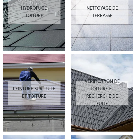
HYDROFUGE
NETTOYAGE DE
TOITURE
TERRASSE
VÉRIFICATION DE
PEINTURE SUR TUILE
TOITURE ET
ET TOITURE
RECHERCHE DE
FUITE