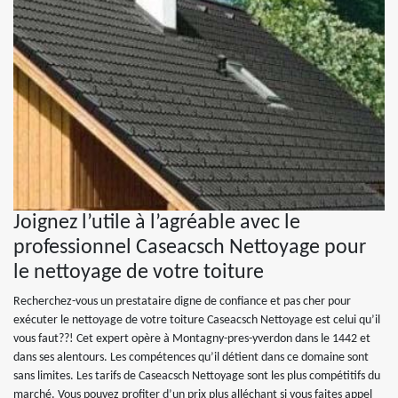
Joignez l’utile à l’agréable avec le
professionnel Caseacsch Nettoyage pour
le nettoyage de votre toiture
Recherchez-vous un prestataire digne de confiance et pas cher pour
exécuter le nettoyage de votre toiture Caseacsch Nettoyage est celui qu’il
vous faut??! Cet expert opère à Montagny-pres-yverdon dans le 1442 et
dans ses alentours. Les compétences qu’il détient dans ce domaine sont
sans limites. Les tarifs de Caseacsch Nettoyage sont les plus compétitifs du
marché. Vous pouvez profiter d’un prix plus alléchant si vous faites appel