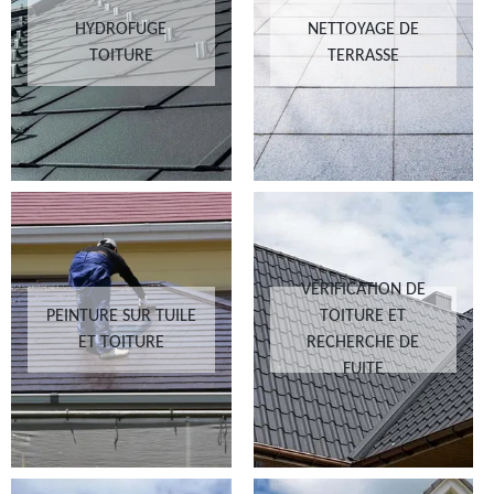
HYDROFUGE
NETTOYAGE DE
TOITURE
TERRASSE
VÉRIFICATION DE
PEINTURE SUR TUILE
TOITURE ET
ET TOITURE
RECHERCHE DE
FUITE