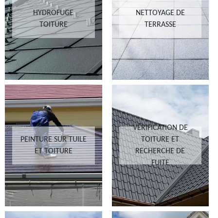
HYDROFUGE
NETTOYAGE DE
TOITURE
TERRASSE
VÉRIFICATION DE
PEINTURE SUR TUILE
TOITURE ET
ET TOITURE
RECHERCHE DE
FUITE