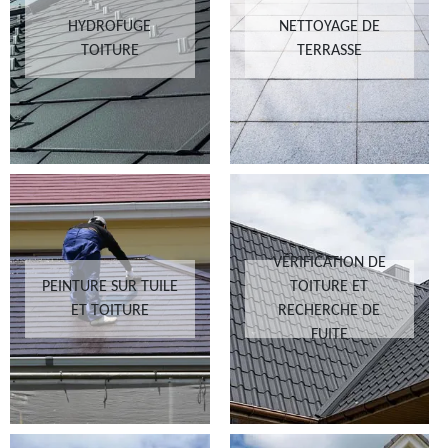
HYDROFUGE
NETTOYAGE DE
TOITURE
TERRASSE
VÉRIFICATION DE
PEINTURE SUR TUILE
TOITURE ET
ET TOITURE
RECHERCHE DE
FUITE