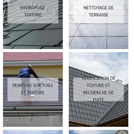
HYDROFUGE
NETTOYAGE DE
TOITURE
TERRASSE
VÉRIFICATION DE
PEINTURE SUR TUILE
TOITURE ET
ET TOITURE
RECHERCHE DE
FUITE