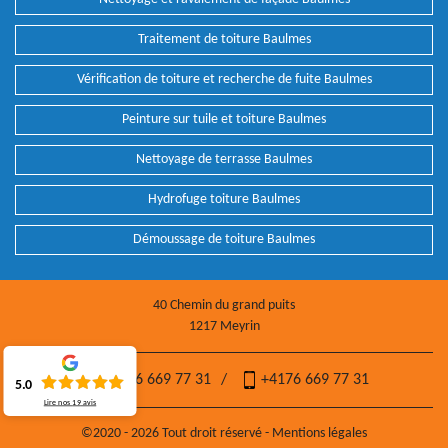
Traitement de toiture Baulmes
Vérification de toiture et recherche de fuite Baulmes
Peinture sur tuile et toiture Baulmes
Nettoyage de terrasse Baulmes
Hydrofuge toiture Baulmes
Démoussage de toiture Baulmes
40 Chemin du grand puits
1217 Meyrin
+4176 669 77 31
/
+4176 669 77 31
5.0
Lire nos
19
avis
©2020 - 2026 Tout droit réservé -
Mentions légales