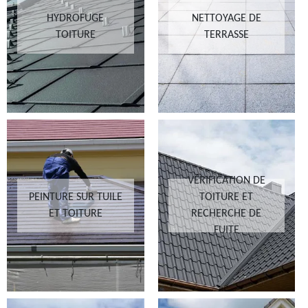
HYDROFUGE
NETTOYAGE DE
TOITURE
TERRASSE
VÉRIFICATION DE
PEINTURE SUR TUILE
TOITURE ET
ET TOITURE
RECHERCHE DE
FUITE