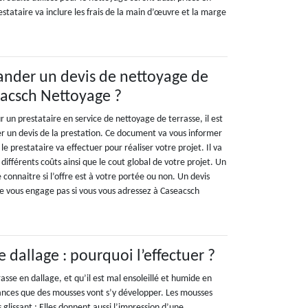
restataire va inclure les frais de la main d’œuvre et la marge
nder un devis de nettoyage de
eacsch Nettoyage ?
ur un prestataire en service de nettoyage de terrasse, il est
n devis de la prestation. Ce document va vous informer
le prestataire va effectuer pour réaliser votre projet. Il va
 différents coûts ainsi que le cout global de votre projet. Un
 connaitre si l’offre est à votre portée ou non. Un devis
ne vous engage pas si vous vous adressez à Caseacsch
dallage : pourquoi l’effectuer ?
rasse en dallage, et qu’il est mal ensoleillé et humide en
ances que des mousses vont s’y développer. Les mousses
 glissant ; Elles donnent aussi l’impression d’une