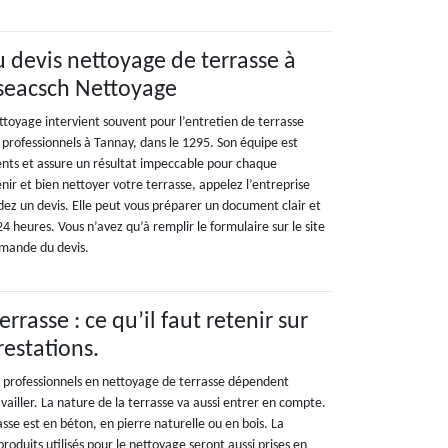
devis nettoyage de terrasse à
aseacsch Nettoyage
ttoyage intervient souvent pour l’entretien de terrasse
es professionnels à Tannay, dans le 1295. Son équipe est
ients et assure un résultat impeccable pour chaque
nir et bien nettoyer votre terrasse, appelez l’entreprise
ez un devis. Elle peut vous préparer un document clair et
24 heures. Vous n’avez qu’à remplir le formulaire sur le site
mande du devis.
rrasse : ce qu’il faut retenir sur
restations.
es professionnels en nettoyage de terrasse dépendent
availler. La nature de la terrasse va aussi entrer en compte.
rasse est en béton, en pierre naturelle ou en bois. La
produits utilisés pour le nettoyage seront aussi prises en