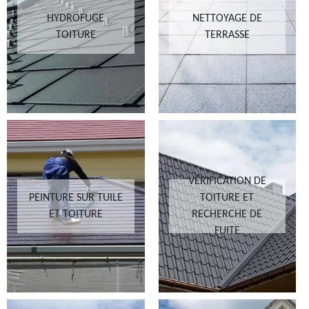
HYDROFUGE
NETTOYAGE DE
TOITURE
TERRASSE
VÉRIFICATION DE
PEINTURE SUR TUILE
TOITURE ET
ET TOITURE
RECHERCHE DE
FUITE