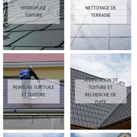
HYDROFUGE
NETTOYAGE DE
TOITURE
TERRASSE
VÉRIFICATION DE
PEINTURE SUR TUILE
TOITURE ET
ET TOITURE
RECHERCHE DE
FUITE