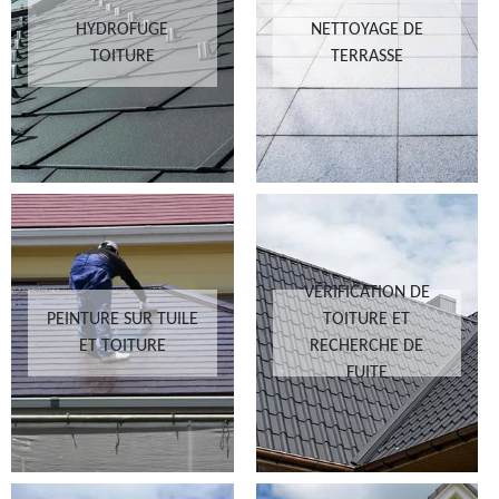
HYDROFUGE
NETTOYAGE DE
TOITURE
TERRASSE
VÉRIFICATION DE
PEINTURE SUR TUILE
TOITURE ET
ET TOITURE
RECHERCHE DE
FUITE