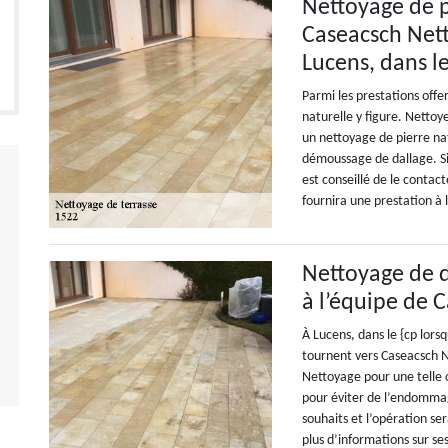
Nettoyage de p
Caseacsch Nett
Lucens, dans l
Parmi les prestations off
naturelle y figure. Nettoy
un nettoyage de pierre nat
démoussage de dallage. Si 
est conseillé de le contac
fournira une prestation à l
Nettoyage de d
à l’équipe de 
À Lucens, dans le {cp lors
tournent vers Caseacsch N
Nettoyage pour une telle o
pour éviter de l’endommag
souhaits et l’opération se
plus d’informations sur ses