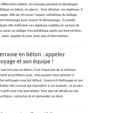
s différentes saletés, les mousses peuvent se développer
allage en béton, en pierre… Pour éliminer ces végétaux, il
sage. Afin de retrouver l’aspect esthétique du dallage,
csch Nettoyage pour assurer le démoussage. Il connaît
apté afin d’éliminer ces végétaux nuisibles et surtout de
us aurez un dallage très esthétique après son intervention,
. Ainsi, appelez-le pour avoir plus d’informations.
errasse en béton : appelez
oyage et son équipe !
’une terrasse en béton, il est important de la nettoyer
ment en profitera aussi. Vous pouvez vous adresser à
n tel nettoyage vous fait défaut. Caseacsch Nettoyage et son
aliser des travaux qui répondent à vos souhaits. Le service
es tarifs sont très abordables. Pour plus de détails sur ses
 tarifaires, contactez-le et demandez un devis.