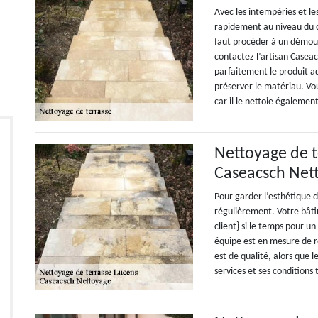
Avec les intempéries et le
rapidement au niveau du d
faut procéder à un démous
contactez l’artisan Casea
parfaitement le produit ad
préserver le matériau. Vo
car il le nettoie également
Nettoyage de t
Caseacsch Nett
Pour garder l’esthétique d
régulièrement. Votre bâti
client} si le temps pour u
équipe est en mesure de ré
est de qualité, alors que l
services et ses conditions