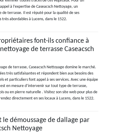
ur éliminer toutes traces de ces végétaux. Pour un
 appel à l’expertise de Caseacsch Nettoyage, un
 de terrasse. Il est réputé pour la qualité de ses
fs très abordables à Lucens, dans le 1522.
opriétaires font-ils confiance à
e nettoyage de terrasse Caseacsch
yage de terrasse, Caseacsch Nettoyage domine le marché.
ées très satisfaisantes et répondent bien aux besoins des
els et particuliers font appel à ses services. Avec une équipe
l est en mesure d’intervenir sur tout type de terrasse,
ois ou en pierre naturelle . Visitez son site web pour plus de
u rendez directement en ses locaux à Lucens, dans le 1522.
t le démoussage de dallage par
acsch Nettoyage