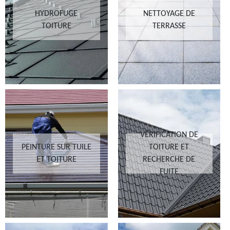
HYDROFUGE
NETTOYAGE DE
TOITURE
TERRASSE
VÉRIFICATION DE
PEINTURE SUR TUILE
TOITURE ET
ET TOITURE
RECHERCHE DE
FUITE