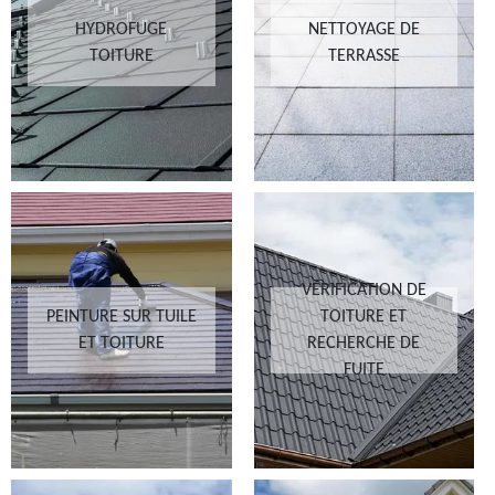
HYDROFUGE
NETTOYAGE DE
TOITURE
TERRASSE
VÉRIFICATION DE
PEINTURE SUR TUILE
TOITURE ET
ET TOITURE
RECHERCHE DE
FUITE