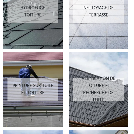
HYDROFUGE
NETTOYAGE DE
TOITURE
TERRASSE
VÉRIFICATION DE
PEINTURE SUR TUILE
TOITURE ET
ET TOITURE
RECHERCHE DE
FUITE