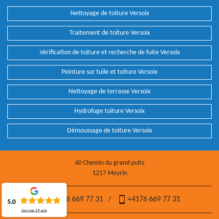
Nettoyage de toiture Versoix
Traitement de toiture Versoix
Vérification de toiture et recherche de fuite Versoix
Peinture sur tuile et toiture Versoix
Nettoyage de terrasse Versoix
Hydrofuge toiture Versoix
Démoussage de toiture Versoix
40 Chemin du grand puits
1217 Meyrin
+4176 669 77 31
/
+4176 669 77 31
5.0
Lire nos
19
avis