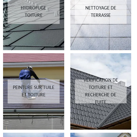
HYDROFUGE
NETTOYAGE DE
TOITURE
TERRASSE
VÉRIFICATION DE
PEINTURE SUR TUILE
TOITURE ET
ET TOITURE
RECHERCHE DE
FUITE