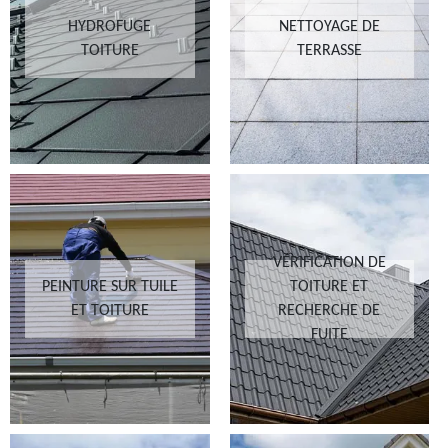
HYDROFUGE
NETTOYAGE DE
TOITURE
TERRASSE
VÉRIFICATION DE
PEINTURE SUR TUILE
TOITURE ET
ET TOITURE
RECHERCHE DE
FUITE