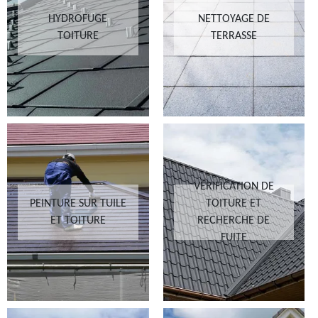
HYDROFUGE
NETTOYAGE DE
TOITURE
TERRASSE
VÉRIFICATION DE
PEINTURE SUR TUILE
TOITURE ET
ET TOITURE
RECHERCHE DE
FUITE