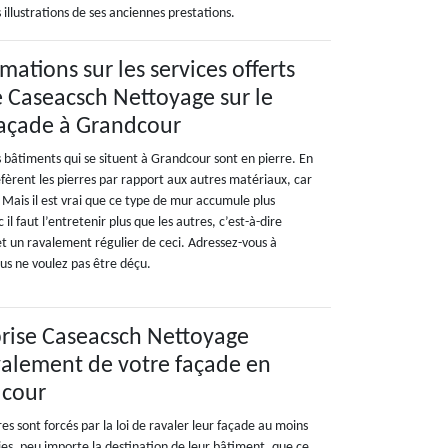
 illustrations de ses anciennes prestations.
ations sur les services offerts
se Caseacsch Nettoyage sur le
façade à Grandcour
 bâtiments qui se situent à Grandcour sont en pierre. En
réfèrent les pierres par rapport aux autres matériaux, car
s. Mais il est vrai que ce type de mur accumule plus
 il faut l’entretenir plus que les autres, c’est-à-dire
t un ravalement régulier de ceci. Adressez-vous à
us ne voulez pas être déçu.
eprise Caseacsch Nettoyage
avalement de votre façade en
dcour
res sont forcés par la loi de ravaler leur façade au moins
ies, peu importe la destination de leur bâtiment, que ce