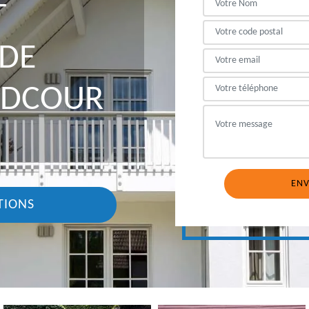
T
DE
NDCOUR
TIONS