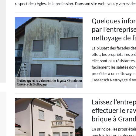
respect des règles de la profession. Dans son site web, vous y verrez des
Quelques inform
par l’entrepri
nettoyage de 
La plupart des façades des
effet, les propriétaires p
elles sont plus résistante
facilement les saletés donc
procéder à un nettoyage e
Caseacsch Nettoyage si vo
Laissez l’entr
effectuer le r
brique à Gran
En principe, les propriétai
une fois toutes les décenn