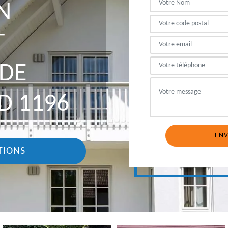
N
T
DE
D 1196
TIONS