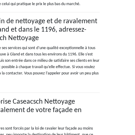
 celui qui pratique le prix le plus bas du marché.
in de nettoyage et de ravalement
and et dans le 1196, adressez-
sch Nettoyage
ses services qui sont d’une qualité exceptionnelle à tous
ouve à Gland et dans tous les environs du 1196. Elle s’est
puis son entrée dans ce milieu de satisfaire ses clients en leur
t possible à chaque travail qu’elle effectue. Si vous voulez
 à la contacter. Vous pouvez l’appeler pour avoir un peu plus
eprise Caseacsch Nettoyage
avalement de votre façade en
d
res sont forcés par la loi de ravaler leur façade au moins
ies, peu importe la destination de leur bâtiment, que ce