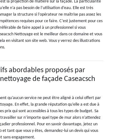
st la projection de matière sur la façade. La particularité
elle n’a pas besoin de l’utilisation d’eau. Elle est très
ager la structure si l’opérateur ne maîtrise pas assez les
ompétences requises pour ce faire. C’est justement pour ces
préférable de faire appel à un professionnel si vous
Caseacsch Nettoyage est le meilleur dans ce domaine et vous
 en visitant son site web. Vous y verrez des illustrations
ons.
arifs abordables proposés par
e nettoyage de façade Caseacsch
ment qu’aucun service ne peut être aligné à celui offert par
toyage. En effet, la grande réputation qu’elle a est due à
ses prix qui sont accessibles à tous les types de budget. Sa
travailler sur n’importe quel type de mur alors n’attendez
façadier professionnel. Pour en savoir davantage, jetez un
b et tant que vous y êtes, demandez-lui un devis qui vous
 et sans engagement.