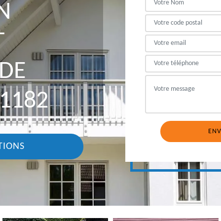
N
T
DE
 1182
TIONS