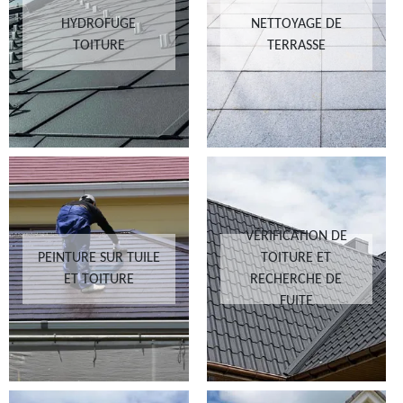
HYDROFUGE
NETTOYAGE DE
TOITURE
TERRASSE
VÉRIFICATION DE
PEINTURE SUR TUILE
TOITURE ET
ET TOITURE
RECHERCHE DE
FUITE