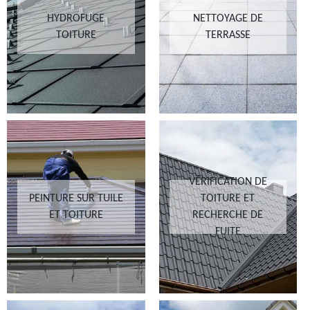
HYDROFUGE
NETTOYAGE DE
TOITURE
TERRASSE
VÉRIFICATION DE
PEINTURE SUR TUILE
TOITURE ET
ET TOITURE
RECHERCHE DE
FUITE