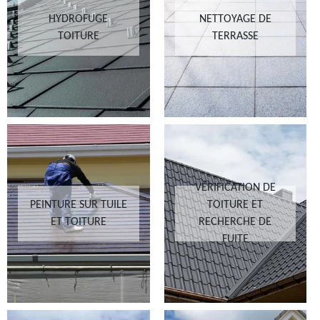
HYDROFUGE
NETTOYAGE DE
TOITURE
TERRASSE
VÉRIFICATION DE
PEINTURE SUR TUILE
TOITURE ET
ET TOITURE
RECHERCHE DE
FUITE