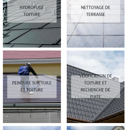
HYDROFUGE
NETTOYAGE DE
TOITURE
TERRASSE
VÉRIFICATION DE
PEINTURE SUR TUILE
TOITURE ET
ET TOITURE
RECHERCHE DE
FUITE