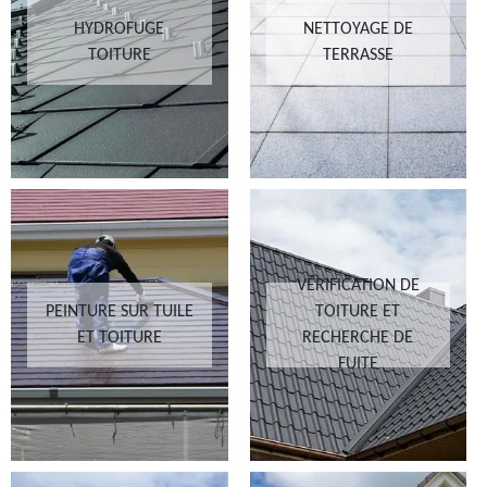
HYDROFUGE
NETTOYAGE DE
TOITURE
TERRASSE
VÉRIFICATION DE
PEINTURE SUR TUILE
TOITURE ET
ET TOITURE
RECHERCHE DE
FUITE