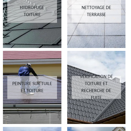
HYDROFUGE
NETTOYAGE DE
TOITURE
TERRASSE
VÉRIFICATION DE
PEINTURE SUR TUILE
TOITURE ET
ET TOITURE
RECHERCHE DE
FUITE