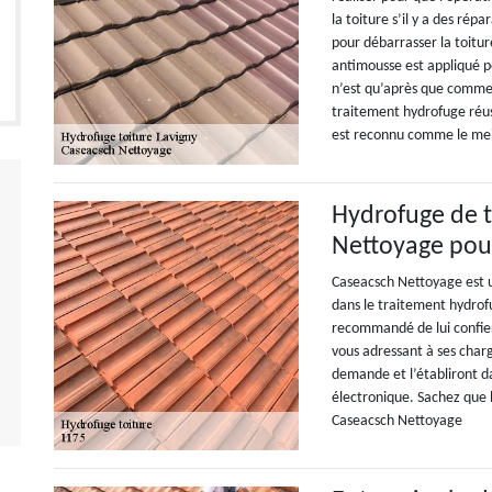
la toiture s’il y a des rép
pour débarrasser la toiture
antimousse est appliqué p
n’est qu’après que comme
traitement hydrofuge réus
est reconnu comme le meil
Hydrofuge de t
Nettoyage pou
Caseacsch Nettoyage est un
dans le traitement hydrofu
recommandé de lui confier 
vous adressant à ses char
demande et l’établiront dan
électronique. Sachez que l
Caseacsch Nettoyage