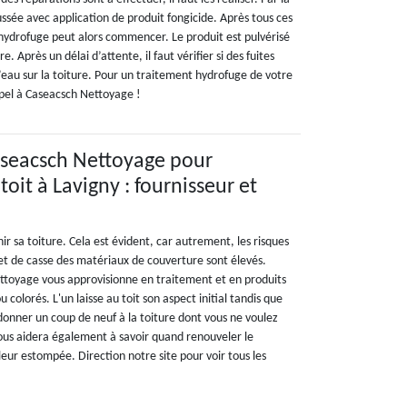
ussée avec application de produit fongicide. Après tous ces
 hydrofuge peut alors commencer. Le produit est pulvérisé
ure. Après un délai d’attente, il faut vérifier si des fuites
’eau sur la toiture. Pour un traitement hydrofuge de votre
appel à Caseacsch Nettoyage !
aseacsch Nettoyage pour
toit à Lavigny : fournisseur et
nir sa toiture. Cela est évident, car autrement, les risques
 et de casse des matériaux de couverture sont élevés.
ttoyage vous approvisionne en traitement et en produits
colorés. L'un laisse au toit son aspect initial tandis que
donner un coup de neuf à la toiture dont vous ne voulez
vous aidera également à savoir quand renouveler le
leur estompée. Direction notre site pour voir tous les