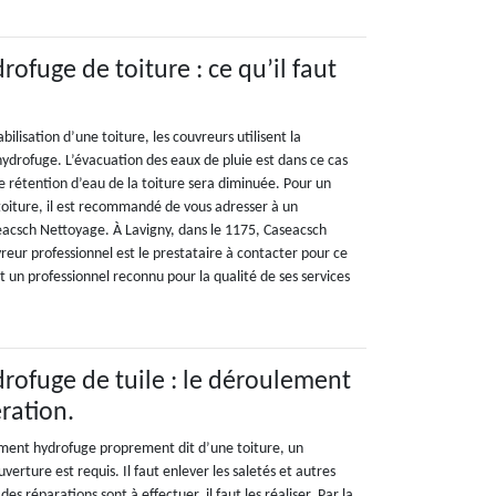
ofuge de toiture : ce qu’il faut
ilisation d’une toiture, les couvreurs utilisent la
ydrofuge. L’évacuation des eaux de pluie est dans ce cas
 de rétention d’eau de la toiture sera diminuée. Pour un
oiture, il est recommandé de vous adresser à un
acsch Nettoyage. À Lavigny, dans le 1175, Caseacsch
reur professionnel est le prestataire à contacter pour ce
t un professionnel reconnu pour la qualité de ses services
rofuge de tuile : le déroulement
ration.
ement hydrofuge proprement dit d’une toiture, un
verture est requis. Il faut enlever les saletés et autres
des réparations sont à effectuer, il faut les réaliser. Par la