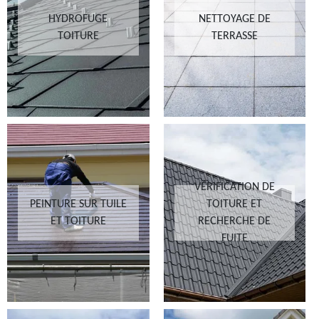
HYDROFUGE
NETTOYAGE DE
TOITURE
TERRASSE
VÉRIFICATION DE
PEINTURE SUR TUILE
TOITURE ET
ET TOITURE
RECHERCHE DE
FUITE