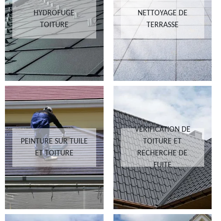
HYDROFUGE
NETTOYAGE DE
TOITURE
TERRASSE
VÉRIFICATION DE
PEINTURE SUR TUILE
TOITURE ET
ET TOITURE
RECHERCHE DE
FUITE