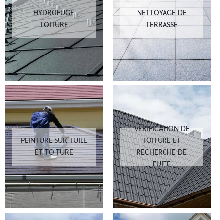
HYDROFUGE
NETTOYAGE DE
TOITURE
TERRASSE
VÉRIFICATION DE
PEINTURE SUR TUILE
TOITURE ET
ET TOITURE
RECHERCHE DE
FUITE