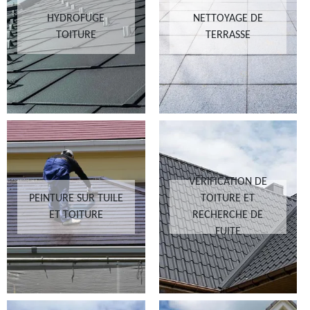
HYDROFUGE
NETTOYAGE DE
TOITURE
TERRASSE
VÉRIFICATION DE
PEINTURE SUR TUILE
TOITURE ET
ET TOITURE
RECHERCHE DE
FUITE