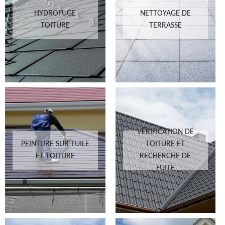
HYDROFUGE
NETTOYAGE DE
TOITURE
TERRASSE
VÉRIFICATION DE
PEINTURE SUR TUILE
TOITURE ET
ET TOITURE
RECHERCHE DE
FUITE