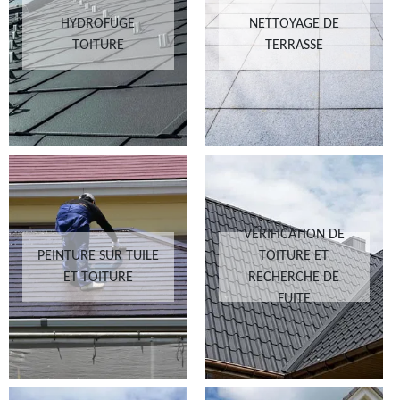
HYDROFUGE
NETTOYAGE DE
TOITURE
TERRASSE
VÉRIFICATION DE
PEINTURE SUR TUILE
TOITURE ET
ET TOITURE
RECHERCHE DE
FUITE