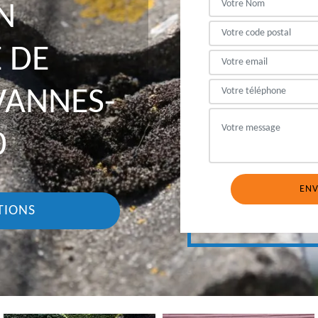
N
 DE
VANNES-
0
TIONS