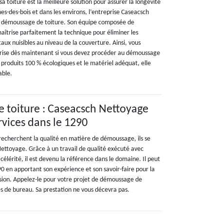
a toiture est la meilleure solution pour assurer la longévité
es-des-bois et dans les environs, l’entreprise Caseacsch
e démoussage de toiture. Son équipe composée de
îtrise parfaitement la technique pour éliminer les
ux nuisibles au niveau de la couverture. Ainsi, vous
prise dès maintenant si vous devez procéder au démoussage
 produits 100 % écologiques et le matériel adéquat, elle
able.
 toiture : Caseacsch Nettoyage
rvices dans le 1290
 recherchent la qualité en matière de démoussage, ils se
ettoyage. Grâce à un travail de qualité exécuté avec
célérité, il est devenu la référence dans le domaine. Il peut
90 en apportant son expérience et son savoir-faire pour la
ission. Appelez-le pour votre projet de démoussage de
es de bureau. Sa prestation ne vous décevra pas.