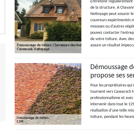
Entretenir régulièrement s
de la structure. A Chavann
Nettoyage peut assurer l
couvreurs expérimentés ma
mousses ou d’autres végéta
pouvez contacter l’entre
de votre toiture. Avec des
assure un résultat impecc
Démoussage de
propose ses se
Pour les propriétaires qui
tournent vers Caseacsch N
professionnalisme et avec 
intervenir dans tout le 12
réalisation d’une telle m
toiture, pendant les heur