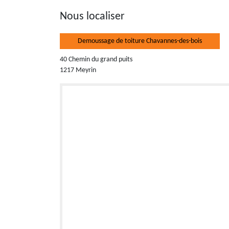
Nous localiser
Demoussage de toiture Chavannes-des-bois
40 Chemin du grand puits
1217 Meyrin