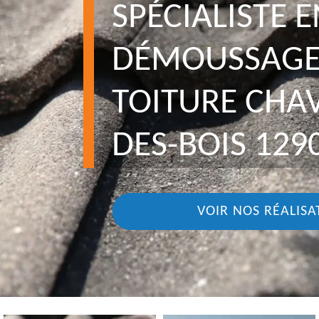
SPÉCIALISTE E
DÉMOUSSAGE
TOITURE CHA
DES-BOIS 129
VOIR NOS RÉALISA